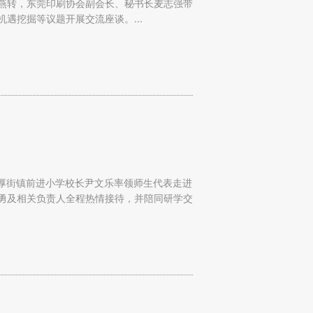
燕转，东莞印刷协会副会长、秘书长麦志强带
遇挖掘等议题开展交流座谈。...
市厚街镇前进小学校长尹文乐率领师生代表走进
勇及相关负责人全程热情接待，并陪同研学交