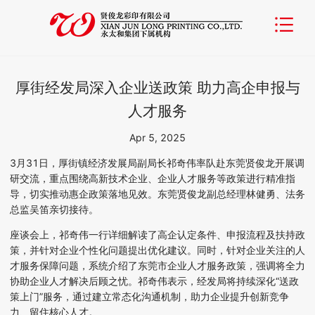
厚街经发局深入企业送政策 助力高企申报与
人才服务
Apr 5, 2025
3
月
31
日，厚街镇经济发展局副局长祁奇伟率队赴东莞贤俊龙开展调
研交流，重点围绕高新技术企业、企业人才
服务
等政策进行精准指
导，切实推动惠企政策落地见效。
东莞贤俊龙副总经理林健勇、法务
总监吴笛亲切接待。
座谈会上，祁奇伟一行详细解读了高企认定条件、申报流程及扶持政
策，并针对企业个性化问题提出优化建议。同时，针对企业关注的人
才
服务
保障问题，系统介绍了东莞市
企业
人才
服务
政策，强调将全力
协助企业人才解决后顾之忧。祁奇伟表示，经发局将持续深化
“送政
策上门”服务，通过建立常态化沟通机制，助力企业提升创新竞争
力、留住核心人才。