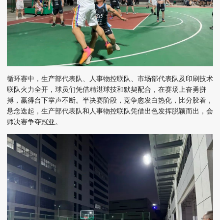
循环赛中，生产部代表队、人事物控联队、市场部代表队及印刷技术
联队火力全开，球员们凭借精湛球技和默契配合，在赛场上奋勇拼
搏，赢得台下掌声不断。半决赛阶段，竞争愈发白热化，比分胶着，
悬念迭起，生产部代表队和人事物控联队凭借出色发挥脱颖而出，会
师决赛争夺冠亚。