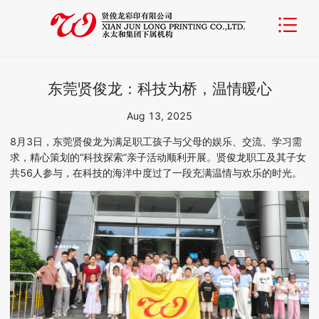
东莞贤俊龙：科技为桥，温情暖心
Aug 13, 2025
8月3
日，
东莞
贤俊龙为满足职工孩子与父母的娱乐、交流、学习需
求，精心策划的
“科技探索”
亲子
活动顺利开展
。
贤俊龙
职工及其子女
共
56
人
参与，在科技的海洋中度过了一段充满温情与欢乐的时光。