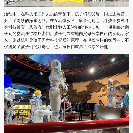
活动中，
在科技馆工作人员的带领下，
孩子们与父母一同走进
展馆
，
开启了奇妙的探索之旅。在互动体验区，家长们耐心陪伴孩子
参观
各
类科技装置，从
蒸汽时代
到体验人工智能的便捷，每一个项目都让亲
子间的交流变得格外密切。孩子们兴奋地向父母分享自己的发现，家
长们则趁机引导孩子思考科技背后的原理，在轻松愉快的氛围中，不
仅满足了孩子们的好奇心，也让家长们重温了探索的乐趣。