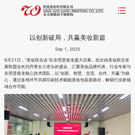
以创新破局，共赢美妆新篇
Sep 1, 2025
8
月
21
日，
“
美妆联合会
”
在东莞贤俊龙盛大启幕。此次由美妆联合发
展联盟会长刘丹青女士牵头的盛会，汇聚美妆品牌代表、行业专家与
东莞贤俊龙核心技术团队，以
“
创新、智慧、交流、合作、共赢
”
为核
心，通过多维环节共探印刷技术赋能美妆包装新路径，解锁行业新领
域合作可能。