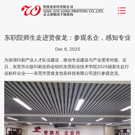
东职院师生走进贤俊龙：参观名企，感知专业
Dec 6, 2025
为
加强
印刷产业人才队伍建设，推动专业建设与产业需求对接
。
近
日
，东莞市出版印刷业协会组织
东莞职业技术学院
2025级新生赴行
业标杆企业——东莞
市
贤俊龙
包装科技
有限公司
进行参观交流
。