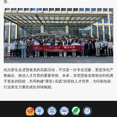
措。
此次新生走进贤俊龙的实践活动，不仅是一次专业启蒙，更是深化产
教融合、推动人才共育的重要举措。未来，
东莞
贤俊龙将
契合时机
携
手
更多的
院校，共同构建
“课堂+
实践
”的双轨
人才培养
，为印刷包装
行业新生力量的
成长
持续赋能。